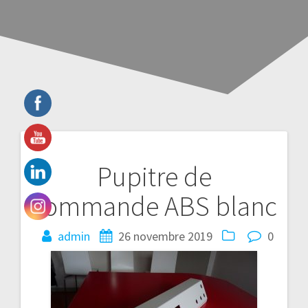
Navigation
Pupitre de
de
commande ABS blanc
l’article
admin
26 novembre 2019
0