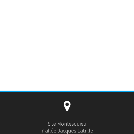
Site Montesquieu
7 allée Jacques Latrille